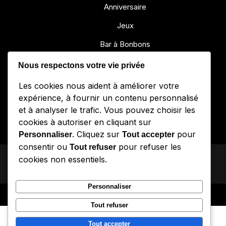
Anniversaire
Jeux
Bar à Bonbons
Événements
Nous respectons votre vie privée
Campagne de financement
Les cookies nous aident à améliorer votre
expérience, à fournir un contenu personnalisé
Boutique
et à analyser le trafic. Vous pouvez choisir les
Nous joindre
cookies à autoriser en cliquant sur
. Cliquez sur
pour
Personnaliser
Tout accepter
consentir ou
pour refuser les
Tout refuser
Coffee Espresso
by
Asterthemes
| Powered by
cookies non essentiels.
WordPress
.
Personnaliser
Facebook
Twitter
Instagram
Linkedin
Youtube
Tout refuser
Tout accepter